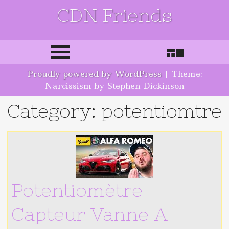
CDN Friends
Skip to content
Proudly powered by WordPress
|
Theme:
Narcissism by Stephen Dickinson
Category: potentiomtre
Potentiomètre
Capteur Vanne A