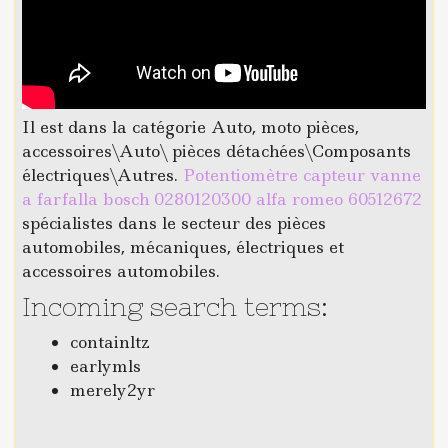
Il est dans la catégorie Auto, moto pièces,
accessoires\Auto\ pièces détachées\Composants
électriques\Autres.
Potentiomètre capteur vanne
a farfalla bosch 0280120300 alfa romeo 60512672
spécialistes dans le secteur des pièces
automobiles, mécaniques, électriques et
accessoires automobiles.
Incoming search terms:
containltz
earlymls
merely2yr